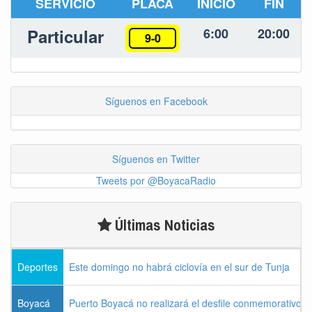
SERVICIO
PLACA
INICIO
FIN
Particular
6:00
20:00
9-0
Síguenos en Facebook
Síguenos en Twitter
Tweets por @BoyacaRadio
Últimas Noticias
Deportes
Este domingo no habrá ciclovía en el sur de Tunja
Boyacá
Puerto Boyacá no realizará el desfile conmemorativo d