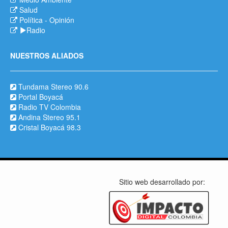
Salud
Política
-
Opinión
Radio
NUESTROS ALIADOS
Tundama Stereo 90.6
Portal Boyacá
Radio TV Colombia
Andina Stereo 95.1
Cristal Boyacá 98.3
Sitio web desarrollado por: