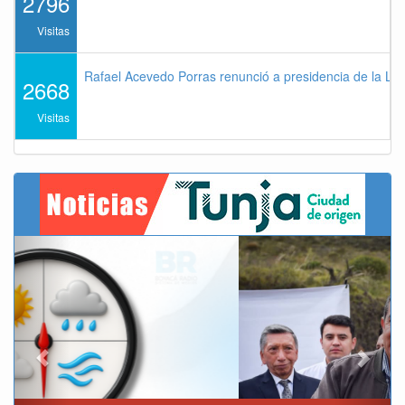
2796
Visitas
Rafael Acevedo Porras renunció a presidencia de la Lig
2668
Visitas
Previous
Next