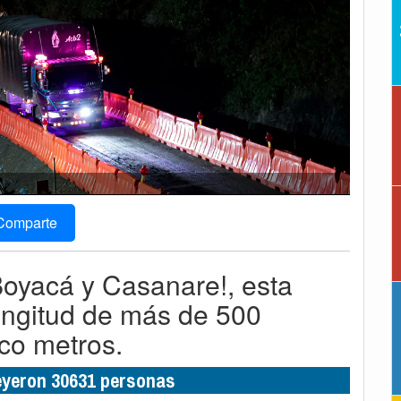
Comparte
Boyacá y Casanare!, esta
ongitud de más de 500
co metros.
leyeron 30631 personas