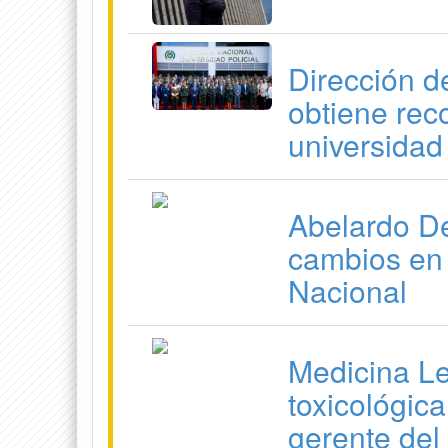
Dirección d
obtiene rec
universidad
Abelardo De
cambios en 
Nacional
Medicina Le
toxicológic
gerente del