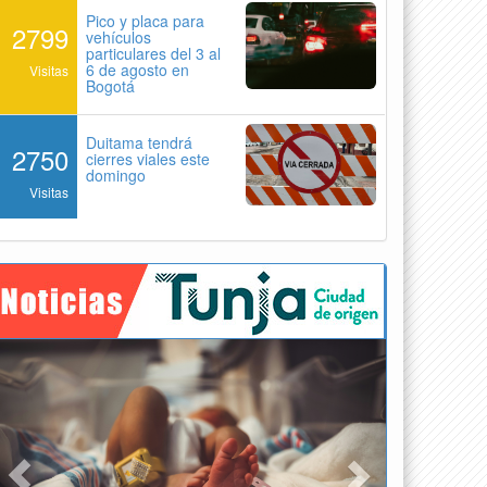
Pico y placa para
2799
vehículos
particulares del 3 al
6 de agosto en
Visitas
Bogotá
Duitama tendrá
2750
cierres viales este
domingo
Visitas
Previous
Next