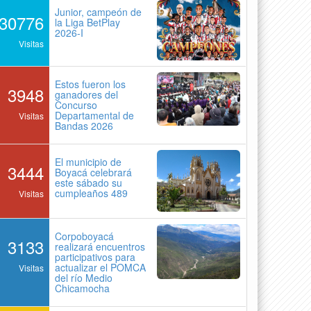
Junior, campeón de
30776
la Liga BetPlay
2026-I
Visitas
Estos fueron los
3948
ganadores del
Concurso
Departamental de
Visitas
Bandas 2026
El municipio de
3444
Boyacá celebrará
este sábado su
cumpleaños 489
Visitas
Corpoboyacá
3133
realizará encuentros
participativos para
actualizar el POMCA
Visitas
del río Medio
Chicamocha