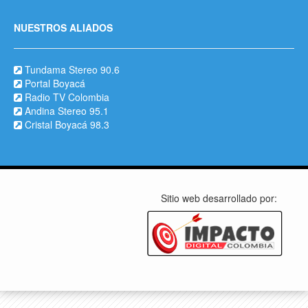
NUESTROS ALIADOS
Tundama Stereo 90.6
Portal Boyacá
Radio TV Colombia
Andina Stereo 95.1
Cristal Boyacá 98.3
Sitio web desarrollado por: