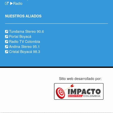
Radio
NUESTROS ALIADOS
Tundama Stereo 90.6
Portal Boyacá
Radio TV Colombia
Andina Stereo 95.1
Cristal Boyacá 98.3
Sitio web desarrollado por: