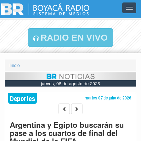
Toggl
navig
RADIO EN VIVO
Inicio
jueves, 06 de agosto de 2026
Deportes
martes 07 de julio de 2026
Argentina y Egipto buscarán su
pase a los cuartos de final del