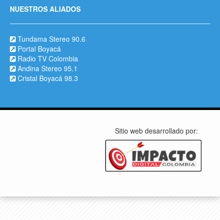
NUESTROS ALIADOS
Tundama Stereo 90.6
Portal Boyacá
Radio TV Colombia
Andina Stereo 95.1
Cristal Boyacá 98.3
Sitio web desarrollado por: