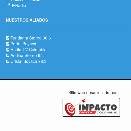
Radio
NUESTROS ALIADOS
Tundama Stereo 90.6
Portal Boyacá
Radio TV Colombia
Andina Stereo 95.1
Cristal Boyacá 98.3
Sitio web desarrollado por: