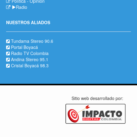
Política
-
Opinión
Radio
NUESTROS ALIADOS
Tundama Stereo 90.6
Portal Boyacá
Radio TV Colombia
Andina Stereo 95.1
Cristal Boyacá 98.3
Sitio web desarrollado por: