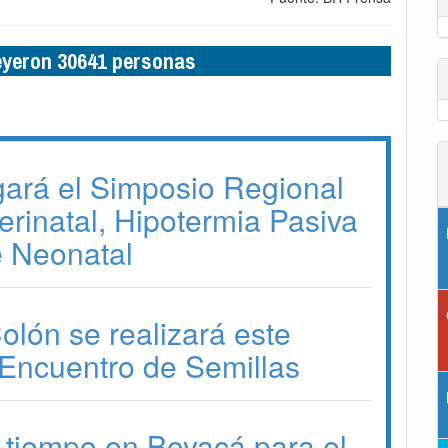
leyeron 30641 personas
gará el Simposio Regional
erinatal, Hipotermia Pasiva
e Neonatal
lón se realizará este
Encuentro de Semillas
 tiempo en Boyacá para el