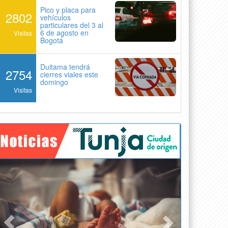
Pico y placa para
2802
vehículos
particulares del 3 al
6 de agosto en
Visitas
Bogotá
Duitama tendrá
2754
cierres viales este
domingo
Visitas
Previous
Next