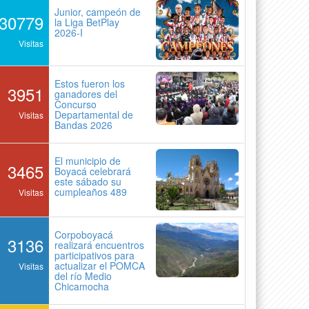
Junior, campeón de
30779
la Liga BetPlay
2026-I
Visitas
Estos fueron los
3951
ganadores del
Concurso
Departamental de
Visitas
Bandas 2026
El municipio de
3465
Boyacá celebrará
este sábado su
cumpleaños 489
Visitas
Corpoboyacá
3136
realizará encuentros
participativos para
actualizar el POMCA
Visitas
del río Medio
Chicamocha