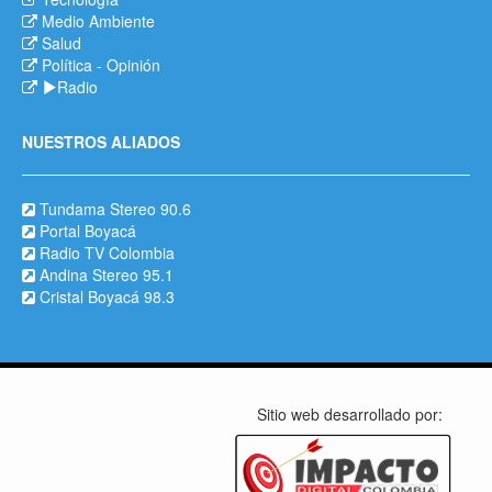
Medio Ambiente
Salud
Política
-
Opinión
Radio
NUESTROS ALIADOS
Tundama Stereo 90.6
Portal Boyacá
Radio TV Colombia
Andina Stereo 95.1
Cristal Boyacá 98.3
Sitio web desarrollado por: