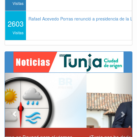
Visitas
Rafael Acevedo Porras renunció a presidencia de la Lig
2603
Visitas
Previous
Next