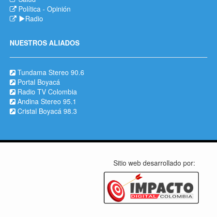
Política
-
Opinión
Radio
NUESTROS ALIADOS
Tundama Stereo 90.6
Portal Boyacá
Radio TV Colombia
Andina Stereo 95.1
Cristal Boyacá 98.3
Sitio web desarrollado por: