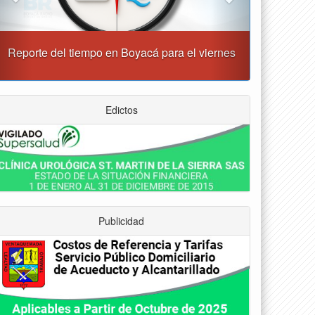
“Tunja nos ha dado demasiado y no podemos
fallarle en este momento”: Carlos Amaya
Edictos
Publicidad