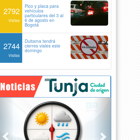
Pico y placa para
2792
vehículos
particulares del 3 al
6 de agosto en
Visitas
Bogotá
Duitama tendrá
2744
cierres viales este
domingo
Visitas
Previous
Next