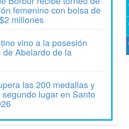
e Borbur recibe torneo de
alón femenino con bolsa de
$2 millones
tino vino a la posesión
l de Abelardo de la
pera las 200 medallas y
l segundo lugar en Santo
026