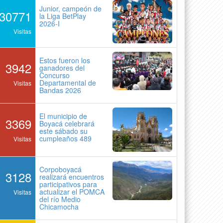
Junior, campeón de
30771
la Liga BetPlay
2026-I
Visitas
Estos fueron los
3942
ganadores del
Concurso
Departamental de
Visitas
Bandas 2026
El municipio de
3369
Boyacá celebrará
este sábado su
cumpleaños 489
Visitas
Corpoboyacá
3128
realizará encuentros
participativos para
actualizar el POMCA
Visitas
del río Medio
Chicamocha