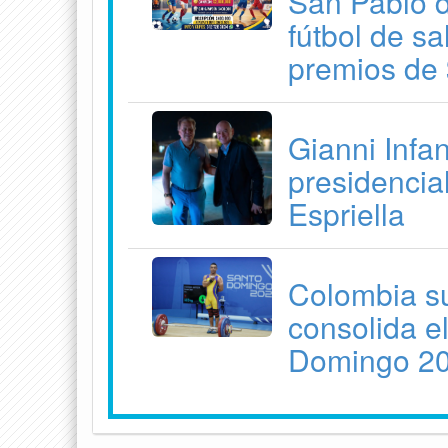
San Pablo d
fútbol de s
premios de 
Gianni Infan
presidencia
Espriella
Colombia su
consolida e
Domingo 2