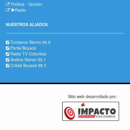
Política
-
Opinión
Radio
NUESTROS ALIADOS
Tundama Stereo 90.6
Portal Boyacá
Radio TV Colombia
Andina Stereo 95.1
Cristal Boyacá 98.3
Sitio web desarrollado por: