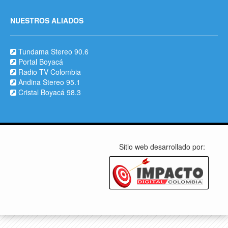
NUESTROS ALIADOS
Tundama Stereo 90.6
Portal Boyacá
Radio TV Colombia
Andina Stereo 95.1
Cristal Boyacá 98.3
Sitio web desarrollado por: