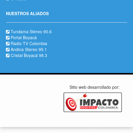
NUESTROS ALIADOS
Tundama Stereo 90.6
Portal Boyacá
Radio TV Colombia
Andina Stereo 95.1
Cristal Boyacá 98.3
Sitio web desarrollado por: