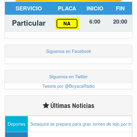
SERVICIO
PLACA
INICIO
FIN
Particular
6:00
20:00
NA
Síguenos en Facebook
Síguenos en Twitter
Tweets por @BoyacaRadio
Últimas Noticias
Deportes
Sotaquirá se prepara para gran torneo de tejo por tríos