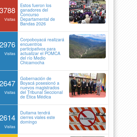
Estos fueron los
3788
ganadores del
Concurso
Departamental de
Visitas
Bandas 2026
Corpoboyacá realizará
2976
encuentros
participativos para
actualizar el POMCA
Visitas
del río Medio
Chicamocha
Gobernación de
2647
Boyacá posesionó a
nuevos magistrados
del Tribunal Seccional
Visitas
de Ética Médica
Duitama tendrá
2614
cierres viales este
domingo
Visitas