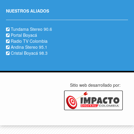
NUESTROS ALIADOS
Tundama Stereo 90.6
Portal Boyacá
Radio TV Colombia
Andina Stereo 95.1
Cristal Boyacá 98.3
Sitio web desarrollado por: