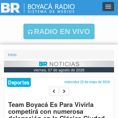
Toggl
navig
RADIO EN VIVO
Inicio
viernes, 07 de agosto de 2026
Deportes
miércoles 20 de mayo de 2026
Team Boyacá Es Para Vivirla
competirá con numerosa