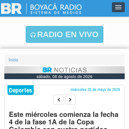
Toggl
navig
RADIO EN VIVO
Inicio
sábado, 08 de agosto de 2026
Deportes
miércoles 20 de mayo de 2026
Este miércoles comienza la fecha
4 de la fase 1A de la Copa