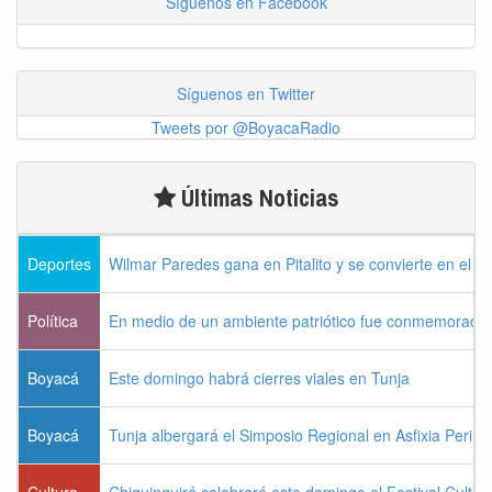
Síguenos en Facebook
Síguenos en Twitter
Tweets por @BoyacaRadio
Últimas Noticias
Deportes
Wilmar Paredes gana en Pitalito y se convierte en el p
Política
En medio de un ambiente patriótico fue conmemorada la
Boyacá
Este domingo habrá cierres viales en Tunja
Boyacá
Tunja albergará el Simposio Regional en Asfixia Perina
Cultura
Chiquinquirá celebrará este domingo el Festival Cultu