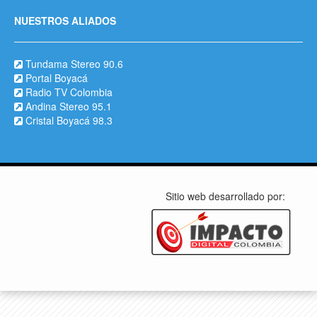
NUESTROS ALIADOS
Tundama Stereo 90.6
Portal Boyacá
Radio TV Colombia
Andina Stereo 95.1
Cristal Boyacá 98.3
Sitio web desarrollado por: