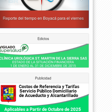
“Tunja nos ha dado demasiado y no podemos
fallarle en este momento”: Carlos Amaya
Edictos
Publicidad