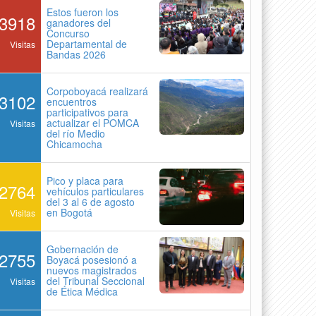
Estos fueron los
3918
ganadores del
Concurso
Departamental de
Visitas
Bandas 2026
Corpoboyacá realizará
3102
encuentros
participativos para
actualizar el POMCA
Visitas
del río Medio
Chicamocha
Pico y placa para
2764
vehículos particulares
del 3 al 6 de agosto
en Bogotá
Visitas
Gobernación de
2755
Boyacá posesionó a
nuevos magistrados
del Tribunal Seccional
Visitas
de Ética Médica