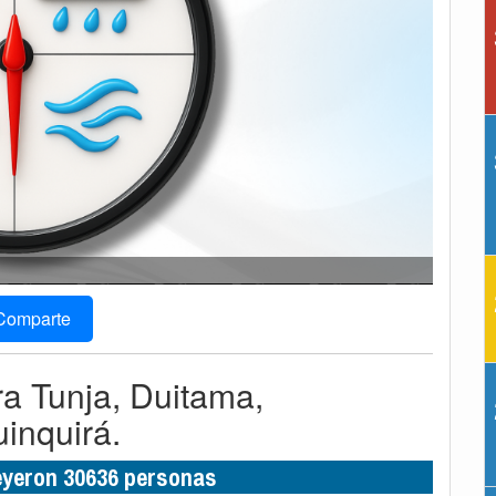
Comparte
ra Tunja, Duitama,
inquirá.
leyeron 30636 personas