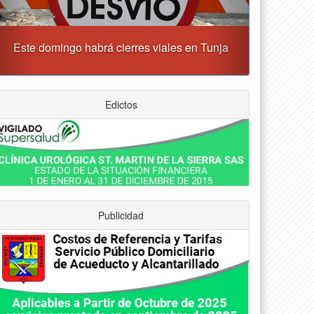
Tunja albergará el Simposio Regional en Asfixia
erinatal, Hipotermia Pasiva y Trasplante Neonatal
Edictos
Publicidad