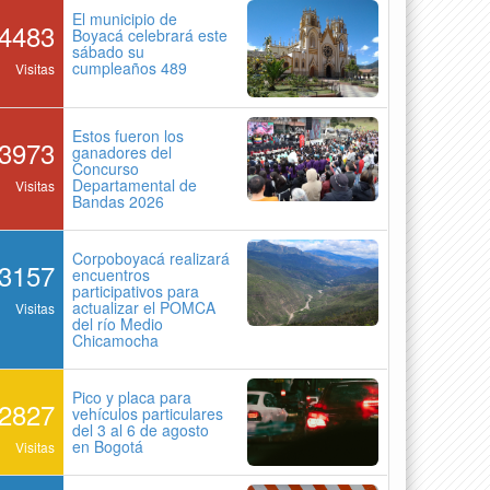
El municipio de
4483
Boyacá celebrará este
sábado su
cumpleaños 489
Visitas
Estos fueron los
3973
ganadores del
Concurso
Departamental de
Visitas
Bandas 2026
Corpoboyacá realizará
3157
encuentros
participativos para
actualizar el POMCA
Visitas
del río Medio
Chicamocha
Pico y placa para
2827
vehículos particulares
del 3 al 6 de agosto
en Bogotá
Visitas