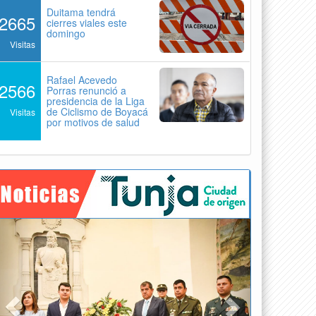
Duitama tendrá
2665
cierres viales este
domingo
Visitas
Rafael Acevedo
2566
Porras renunció a
presidencia de la Liga
de Ciclismo de Boyacá
Visitas
por motivos de salud
Previous
Next