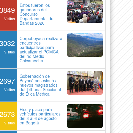
Estos fueron los
3849
ganadores del
Concurso
Departamental de
Visitas
Bandas 2026
Corpoboyacá realizará
3032
encuentros
participativos para
actualizar el POMCA
Visitas
del río Medio
Chicamocha
Gobernación de
2697
Boyacá posesionó a
nuevos magistrados
del Tribunal Seccional
Visitas
de Ética Médica
Pico y placa para
2673
vehículos particulares
del 3 al 6 de agosto
en Bogotá
Visitas