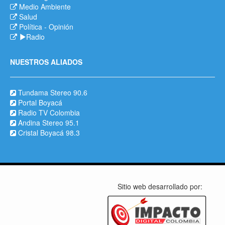
Medio Ambiente
Salud
Política
-
Opinión
Radio
NUESTROS ALIADOS
Tundama Stereo 90.6
Portal Boyacá
Radio TV Colombia
Andina Stereo 95.1
Cristal Boyacá 98.3
Sitio web desarrollado por: