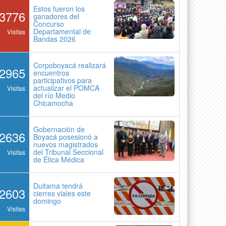
Estos fueron los
3776
ganadores del
Concurso
Departamental de
Visitas
Bandas 2026
Corpoboyacá realizará
2965
encuentros
participativos para
actualizar el POMCA
Visitas
del río Medio
Chicamocha
Gobernación de
2636
Boyacá posesionó a
nuevos magistrados
del Tribunal Seccional
Visitas
de Ética Médica
Duitama tendrá
2603
cierres viales este
domingo
Visitas