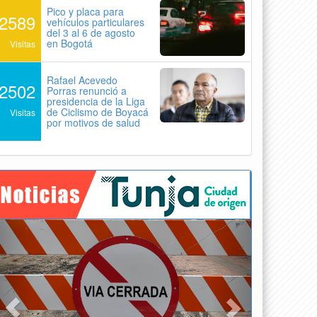
Pico y placa para
2589
vehículos particulares
del 3 al 6 de agosto
en Bogotá
Visitas
Rafael Acevedo
2502
Porras renunció a
presidencia de la Liga
de Ciclismo de Boyacá
Visitas
por motivos de salud
Previous
Next