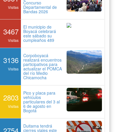
Concurso
Departamental de
Visitas
Bandas 2026
El municipio de
3467
Boyacá celebrará
este sábado su
cumpleaños 489
Visitas
Corpoboyacá
3136
realizará encuentros
participativos para
actualizar el POMCA
Visitas
del río Medio
Chicamocha
Pico y placa para
2803
vehículos
particulares del 3 al
6 de agosto en
Visitas
Bogotá
Duitama tendrá
2754
cierres viales este