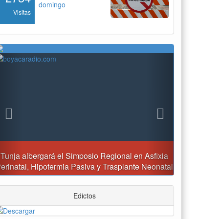
domingo
Visitas
Previous
Next
Reporte del tiempo en Boyacá para el sábado
Edictos