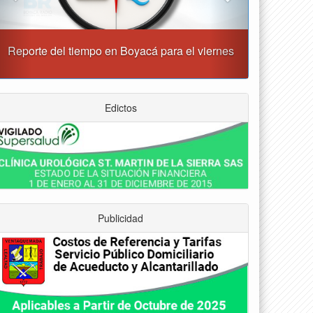
“Tunja nos ha dado demasiado y no podemos
fallarle en este momento”: Carlos Amaya
Edictos
Publicidad