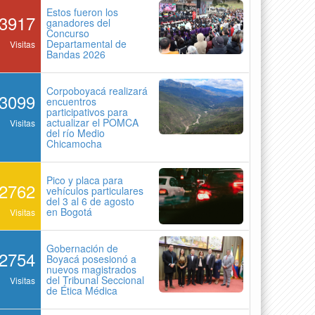
Estos fueron los
3917
ganadores del
Concurso
Departamental de
Visitas
Bandas 2026
Corpoboyacá realizará
3099
encuentros
participativos para
actualizar el POMCA
Visitas
del río Medio
Chicamocha
Pico y placa para
2762
vehículos particulares
del 3 al 6 de agosto
en Bogotá
Visitas
Gobernación de
2754
Boyacá posesionó a
nuevos magistrados
del Tribunal Seccional
Visitas
de Ética Médica