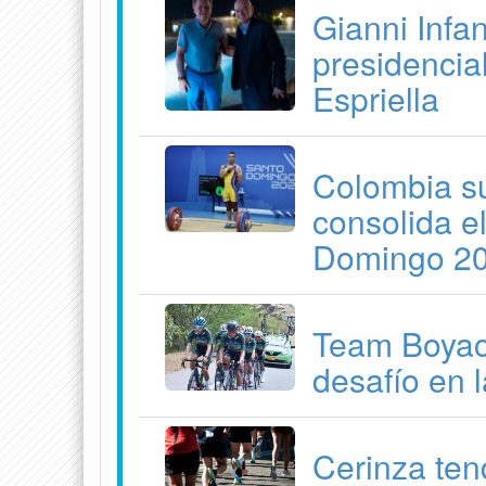
Gianni Infan
presidencia
Espriella
Colombia su
consolida e
Domingo 2
Team Boyacá
desafío en 
Cerinza ten