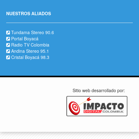
NUESTROS ALIADOS
Tundama Stereo 90.6
Portal Boyacá
Radio TV Colombia
Andina Stereo 95.1
Cristal Boyacá 98.3
Sitio web desarrollado por: