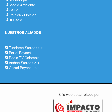
Medio Ambiente
Salud
Política
-
Opinión
Radio
NUESTROS ALIADOS
Tundama Stereo 90.6
Portal Boyacá
Radio TV Colombia
Andina Stereo 95.1
Cristal Boyacá 98.3
Sitio web desarrollado por: