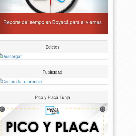
“Tunja nos ha dado demasiado y no podemos
fallarle en este momento”: Carlos Amaya
Edictos
Publicidad
Pico y Placa Tunja