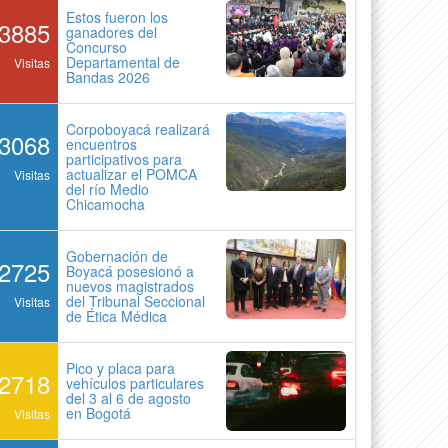
Estos fueron los
3885
ganadores del
Concurso
Departamental de
Visitas
Bandas 2026
Corpoboyacá realizará
3068
encuentros
participativos para
actualizar el POMCA
Visitas
del río Medio
Chicamocha
Gobernación de
2725
Boyacá posesionó a
nuevos magistrados
del Tribunal Seccional
Visitas
de Ética Médica
Pico y placa para
2718
vehículos particulares
del 3 al 6 de agosto
en Bogotá
Visitas