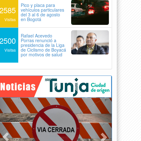
Pico y placa para
2585
vehículos particulares
del 3 al 6 de agosto
en Bogotá
Visitas
Rafael Acevedo
2500
Porras renunció a
presidencia de la Liga
de Ciclismo de Boyacá
Visitas
por motivos de salud
Previous
Next