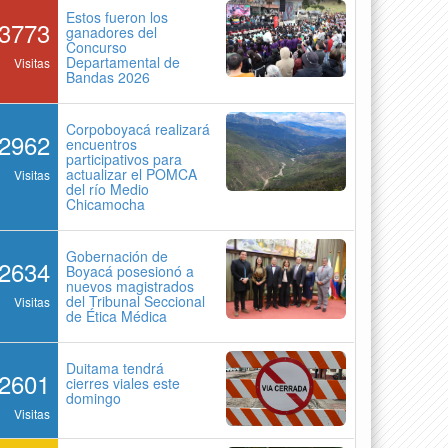
Estos fueron los
3773
ganadores del
Concurso
Departamental de
Visitas
Bandas 2026
Corpoboyacá realizará
2962
encuentros
participativos para
actualizar el POMCA
Visitas
del río Medio
Chicamocha
Gobernación de
2634
Boyacá posesionó a
nuevos magistrados
del Tribunal Seccional
Visitas
de Ética Médica
Duitama tendrá
2601
cierres viales este
domingo
Visitas