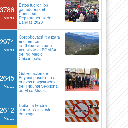
Estos fueron los
3786
ganadores del
Concurso
Departamental de
Visitas
Bandas 2026
Corpoboyacá realizará
2974
encuentros
participativos para
actualizar el POMCA
Visitas
del río Medio
Chicamocha
Gobernación de
2645
Boyacá posesionó a
nuevos magistrados
del Tribunal Seccional
Visitas
de Ética Médica
Duitama tendrá
2612
cierres viales este
domingo
Visitas