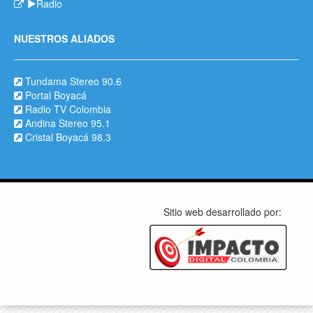
Radio
NUESTROS ALIADOS
Tundama Stereo 90.6
Portal Boyacá
Radio TV Colombia
Andina Stereo 95.1
Cristal Boyacá 98.3
Sitio web desarrollado por: