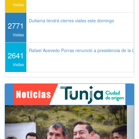
Visitas
Duitama tendrá cierres viales este domingo
2771
Visitas
Rafael Acevedo Porras renunció a presidencia de la Lig
2641
Visitas
Previous
Next