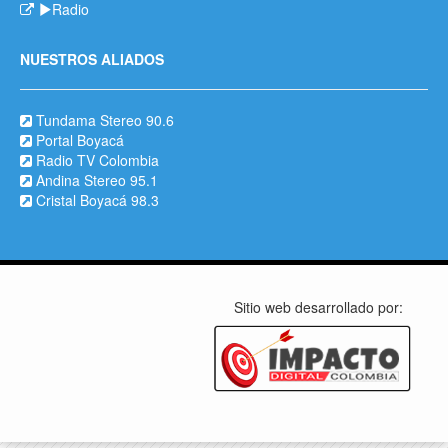
Radio
NUESTROS ALIADOS
Tundama Stereo 90.6
Portal Boyacá
Radio TV Colombia
Andina Stereo 95.1
Cristal Boyacá 98.3
Sitio web desarrollado por: