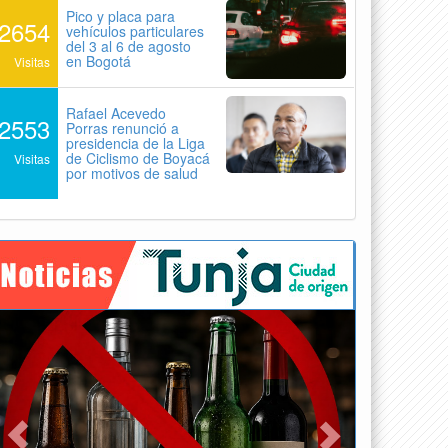
Pico y placa para
2654
vehículos particulares
del 3 al 6 de agosto
en Bogotá
Visitas
Rafael Acevedo
2553
Porras renunció a
presidencia de la Liga
de Ciclismo de Boyacá
Visitas
por motivos de salud
Previous
Next