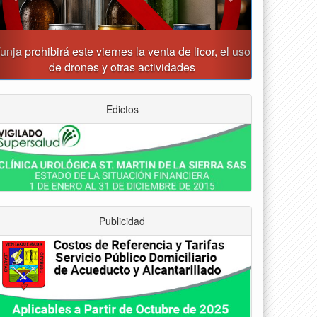
Alcalde Rafael Acevedo propone convertir a Tunja
en "Distrito Histórico y Turístico"
Edictos
Publicidad