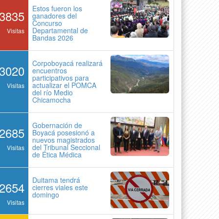
Estos fueron los
3835
ganadores del
Concurso
Departamental de
Visitas
Bandas 2026
Corpoboyacá realizará
3020
encuentros
participativos para
actualizar el POMCA
Visitas
del río Medio
Chicamocha
Gobernación de
2685
Boyacá posesionó a
nuevos magistrados
del Tribunal Seccional
Visitas
de Ética Médica
Duitama tendrá
2654
cierres viales este
domingo
Visitas