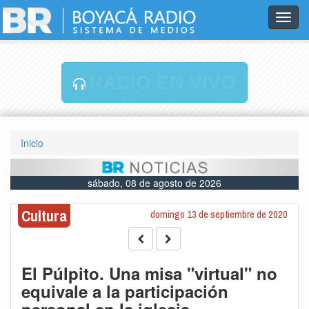
Toggl
navig
RADIO EN VIVO
Inicio
sábado, 08 de agosto de 2026
Cultura
domingo 13 de septiembre de 2020
El Púlpito. Una misa "virtual" no
equivale a la participación