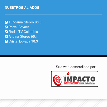
NUESTROS ALIADOS
Tundama Stereo 90.6
Portal Boyacá
Radio TV Colombia
Andina Stereo 95.1
Cristal Boyacá 98.3
Sitio web desarrollado por: