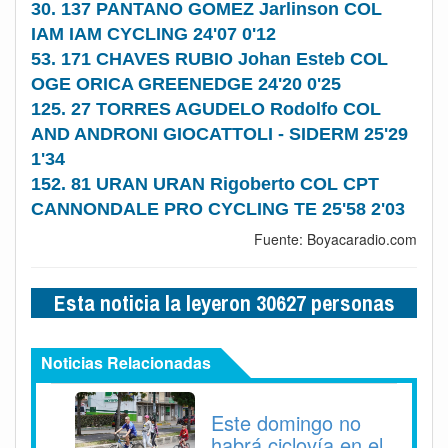
30. 137 PANTANO GOMEZ Jarlinson COL
IAM IAM CYCLING 24'07 0'12
53. 171 CHAVES RUBIO Johan Esteb COL
OGE ORICA GREENEDGE 24'20 0'25
125. 27 TORRES AGUDELO Rodolfo COL
AND ANDRONI GIOCATTOLI - SIDERM 25'29
1'34
152. 81 URAN URAN Rigoberto COL CPT
CANNONDALE PRO CYCLING TE 25'58 2'03
Fuente: Boyacaradio.com
Esta noticia la leyeron 30627 personas
Noticias Relacionadas
Este domingo no
habrá ciclovía en el