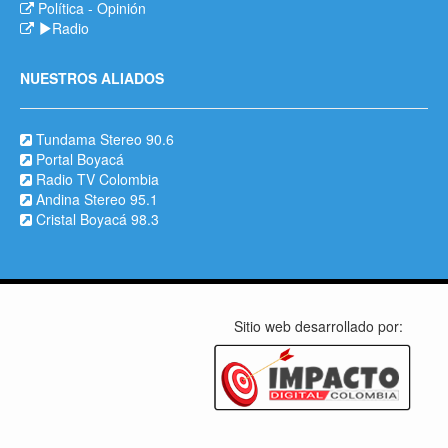
Política
-
Opinión
Radio
NUESTROS ALIADOS
Tundama Stereo 90.6
Portal Boyacá
Radio TV Colombia
Andina Stereo 95.1
Cristal Boyacá 98.3
Sitio web desarrollado por: