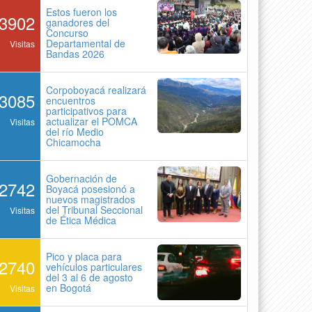
Estos fueron los
3902
ganadores del
Concurso
Departamental de
Visitas
Bandas 2026
Corpoboyacá realizará
3085
encuentros
participativos para
actualizar el POMCA
Visitas
del río Medio
Chicamocha
Gobernación de
2742
Boyacá posesionó a
nuevos magistrados
del Tribunal Seccional
Visitas
de Ética Médica
Pico y placa para
2740
vehículos particulares
del 3 al 6 de agosto
en Bogotá
Visitas