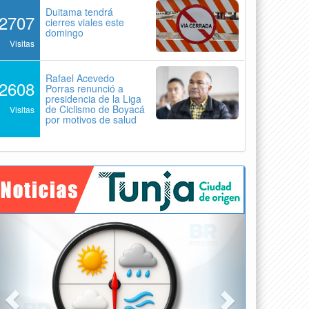
Duitama tendrá
2707
cierres viales este
domingo
Visitas
Rafael Acevedo
2608
Porras renunció a
presidencia de la Liga
de Ciclismo de Boyacá
Visitas
por motivos de salud
Previous
Next