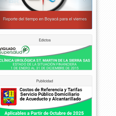
“Tunja nos ha dado demasiado y no podemos
fallarle en este momento”: Carlos Amaya
Edictos
Publicidad