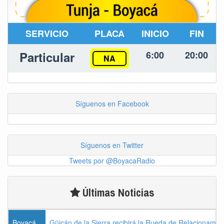
SERVICIO
PLACA
INICIO
FIN
Particular
6:00
20:00
NA
Síguenos en Facebook
Síguenos en Twitter
Tweets por @BoyacaRadio
Últimas Noticias
Boyacá
Güicán de la Sierra recibirá la Rueda de Relacionamie