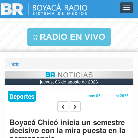
Toggl
navig
RADIO EN VIVO
Inicio
jueves, 06 de agosto de 2026
Deportes
lunes 06 de julio de 2026
Boyacá Chicó inicia un semestre
decisivo con la mira puesta en la