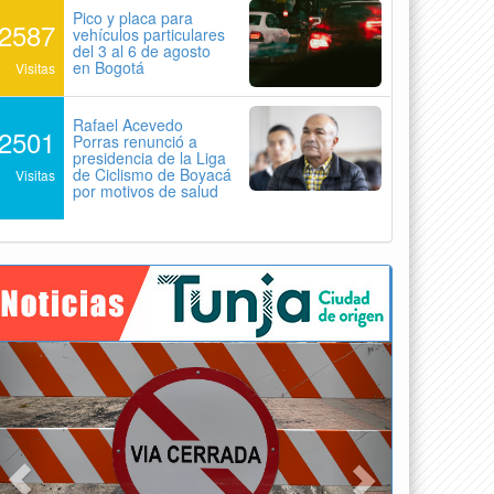
Pico y placa para
2587
vehículos particulares
del 3 al 6 de agosto
en Bogotá
Visitas
Rafael Acevedo
2501
Porras renunció a
presidencia de la Liga
de Ciclismo de Boyacá
Visitas
por motivos de salud
Previous
Next