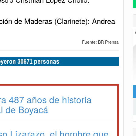
cción de Maderas (Clarinete): Andrea
Fuente: BR Prensa
leyeron 30671 personas
ra 487 años de historia
l de Boyacá
so Lizarazo, el hombre que