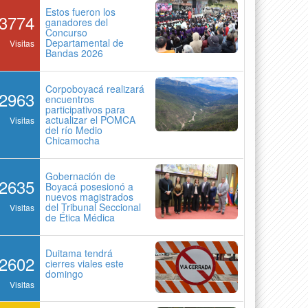
Estos fueron los
3774
ganadores del
Concurso
Departamental de
Visitas
Bandas 2026
Corpoboyacá realizará
2963
encuentros
participativos para
actualizar el POMCA
Visitas
del río Medio
Chicamocha
Gobernación de
2635
Boyacá posesionó a
nuevos magistrados
del Tribunal Seccional
Visitas
de Ética Médica
Duitama tendrá
2602
cierres viales este
domingo
Visitas