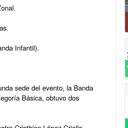
Zonal.
as.
da Infantil).
gunda sede del evento, la Banda
ategoría Básica, obtuvo dos
tro Cristhian López Criollo.