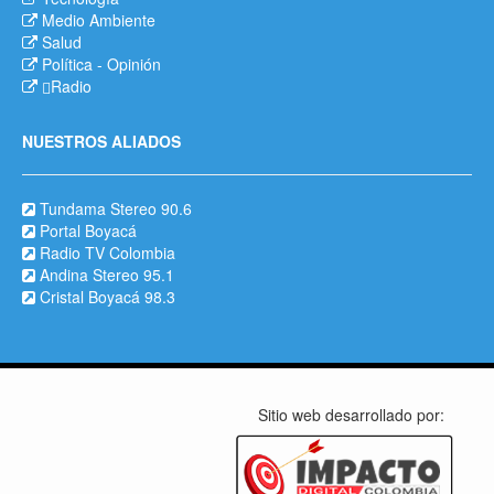
Medio Ambiente
Salud
Política
-
Opinión
Radio
NUESTROS ALIADOS
Tundama Stereo 90.6
Portal Boyacá
Radio TV Colombia
Andina Stereo 95.1
Cristal Boyacá 98.3
Sitio web desarrollado por: