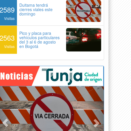
Duitama tendrá
2589
cierres viales este
domingo
Visitas
Pico y placa para
2563
vehículos particulares
del 3 al 6 de agosto
en Bogotá
Visitas
Previous
Next