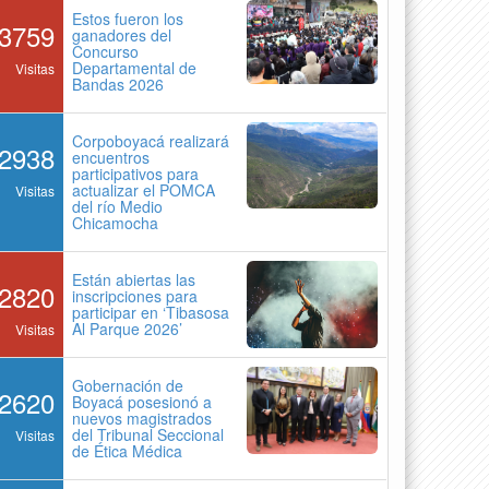
Estos fueron los
3759
ganadores del
Concurso
Departamental de
Visitas
Bandas 2026
Corpoboyacá realizará
2938
encuentros
participativos para
actualizar el POMCA
Visitas
del río Medio
Chicamocha
Están abiertas las
2820
inscripciones para
participar en ‘Tibasosa
Al Parque 2026’
Visitas
Gobernación de
2620
Boyacá posesionó a
nuevos magistrados
del Tribunal Seccional
Visitas
de Ética Médica