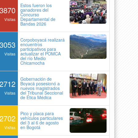
Estos fueron los
3870
ganadores del
Concurso
Departamental de
Visitas
Bandas 2026
Corpoboyacá realizará
3053
encuentros
participativos para
actualizar el POMCA
Visitas
del río Medio
Chicamocha
Gobernación de
2712
Boyacá posesionó a
nuevos magistrados
del Tribunal Seccional
Visitas
de Ética Médica
Pico y placa para
2702
vehículos particulares
del 3 al 6 de agosto
en Bogotá
Visitas