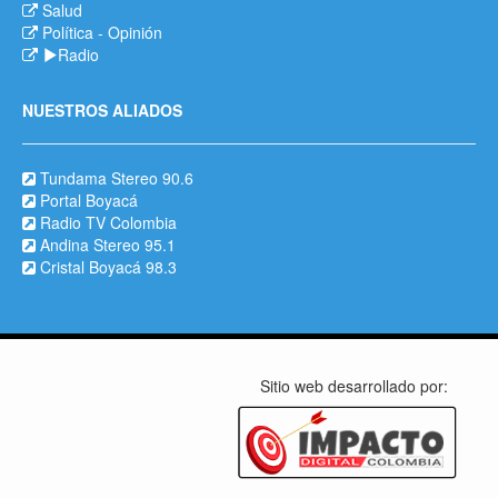
Salud
Política
-
Opinión
Radio
NUESTROS ALIADOS
Tundama Stereo 90.6
Portal Boyacá
Radio TV Colombia
Andina Stereo 95.1
Cristal Boyacá 98.3
Sitio web desarrollado por: